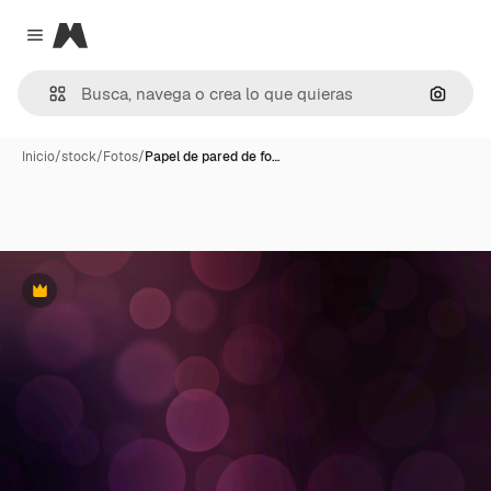
Magnific
Close menu
Buscar
Inicio
/
stock
/
Fotos
/
Papel de pared de fo…
Premium