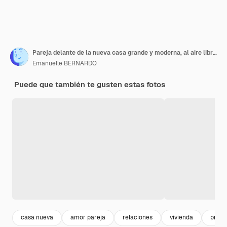
Pareja delante de la nueva casa grande y moderna, al aire libre. Pareja feliz con casa de ensueño en el fondo.
Emanuelle BERNARDO
Puede que también te gusten estas fotos
casa nueva
amor pareja
relaciones
vivienda
propi