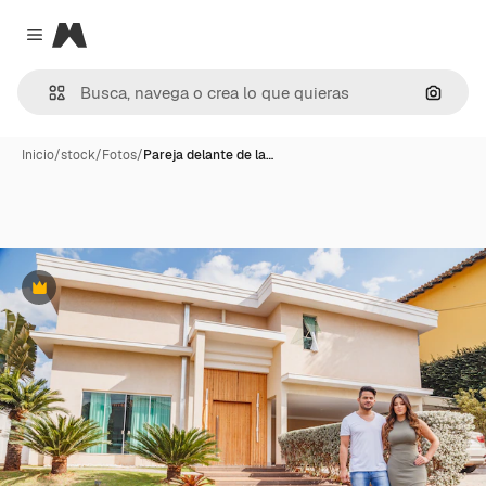
Magnific
Close menu
Buscar
Inicio
/
stock
/
Fotos
/
Pareja delante de la…
Premium