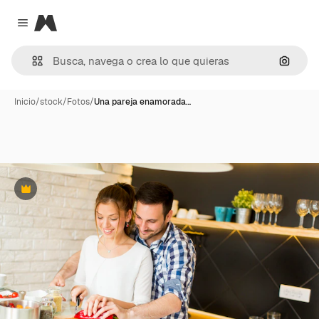
Magnific
Close menu
Buscar
Inicio
/
stock
/
Fotos
/
Una pareja enamorada…
Premium