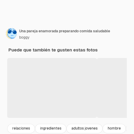
Una pareja enamorada preparando comida saludable
boggy
Puede que también te gusten estas fotos
relaciones
ingredientes
adultos jovenes
hombre
a