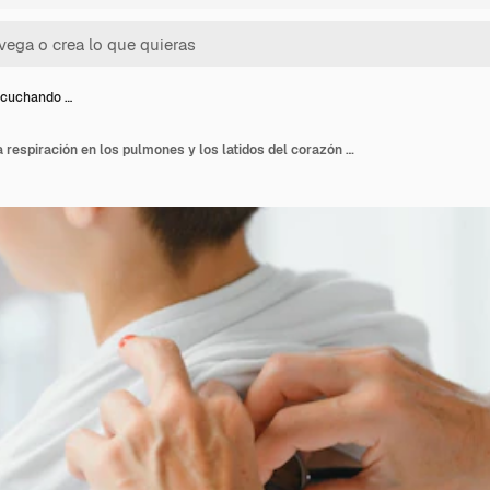
scuchando …
Pediatra escuchando la respiración en los pulmones y los latidos del corazón con estetoscopio Retrato de un adorable niño pequeño que visita al médico