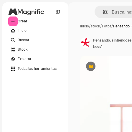
Crear
Inicio
/
stock
/
Fotos
/
Pensando, 
Inicio
Buscar
kues1
Stock
Explorar
Todas las herramientas
Premium