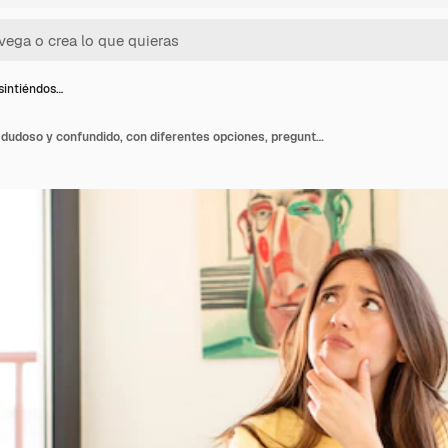
sintiéndos…
Pensando, sintiéndose dudoso y confundido, con diferentes opciones, preguntándose qué decisión tomar