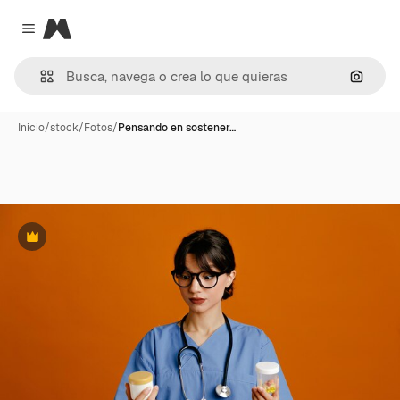
Magnific
Close menu
Buscar
Inicio
/
stock
/
Fotos
/
Pensando en sostener…
Premium