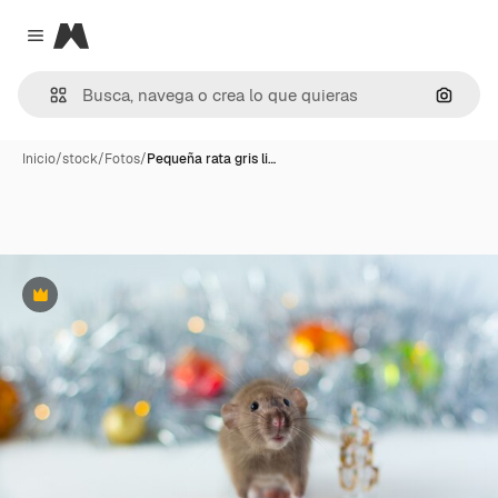
Magnific
Close menu
Buscar
Inicio
/
stock
/
Fotos
/
Pequeña rata gris li…
Premium