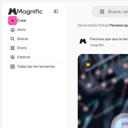
Crear
Inicio
/
stock
/
Fotos
/
Persona qu
Inicio
Buscar
Persona que usa la her
magnific
Stock
Explorar
Todas las herramientas
Premium