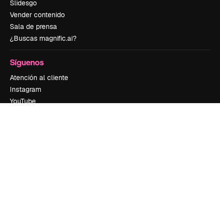
Slidesgo
Vender contenido
Sala de prensa
¿Buscas magnific.ai?
Síguenos
Atención al cliente
Instagram
YouTube
LinkedIn
TikTok
Discord
X
Reddit
Copyright © 2010-
2026
Freepik Company S.L.U.
Todos los derechos
reservados
.