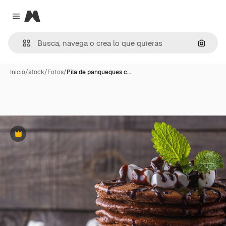
Magnific
Close menu
Buscar
Inicio
/
stock
/
Fotos
/
Pila de panqueques c…
Premium