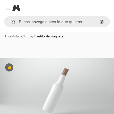
Magnific
Close menu
Buscar
Inicio
/
stock
/
Fotos
/
Plantilla de maqueta…
Premium