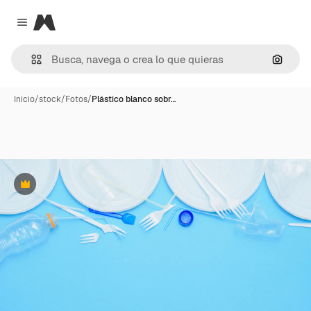
Magnific
Close menu
Buscar
Inicio
/
stock
/
Fotos
/
Plástico blanco sobr…
Premium