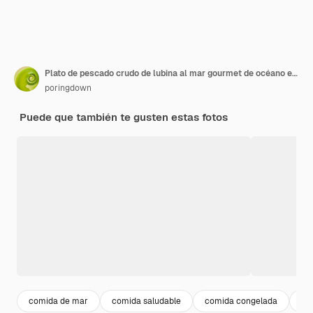
Plato de pescado crudo de lubina al mar gourmet de océano en hielo
poringdown
Puede que también te gusten estas fotos
comida de mar
comida saludable
comida congelada
re