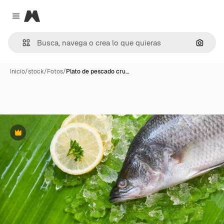
Magnific
Close menu
Buscar
Inicio
/
stock
/
Fotos
/
Plato de pescado cru…
Premium