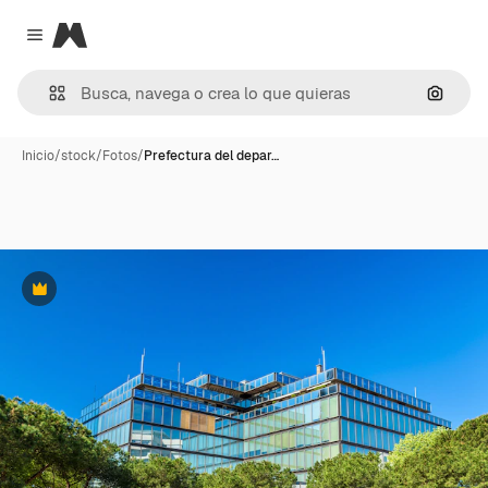
Magnific
Close menu
Buscar
Inicio
/
stock
/
Fotos
/
Prefectura del depar…
Premium