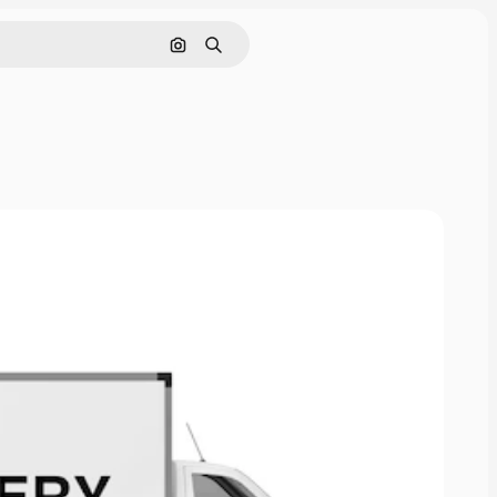
Buscar por imagen
Buscar