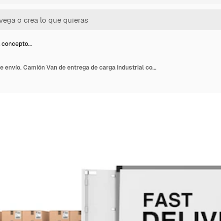
l concepto…
Preparar el concepto de envío. Camión Van de entrega de carga industrial comercial blanco con letrero de entrega rápida cerca de la pila de cajas de cartón en la plataforma sobre un fondo blanco. Representación 3D