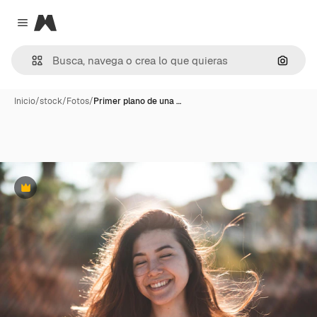
Magnific
Close menu
Buscar
Inicio
/
stock
/
Fotos
/
Primer plano de una …
Premium