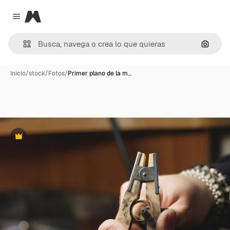
Magnific
Close menu
Buscar
Inicio
/
stock
/
Fotos
/
Primer plano de la m…
Premium