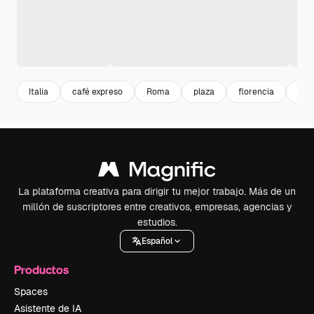
Italia
café expreso
Roma
plaza
florencia
chia
La plataforma creativa para dirigir tu mejor trabajo. Más de un
millón de suscriptores entre creativos, empresas, agencias y
estudios.
Español
Productos
Spaces
Asistente de IA