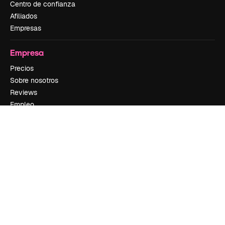
Centro de confianza
Afiliados
Empresas
Empresa
Precios
Sobre nosotros
Reviews
Empleo
Tendencias de búsqueda
Blog
Eventos
Slidesgo
Vender contenido
Sala de prensa
¿Buscas magnific.ai?
Síguenos