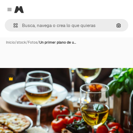
Magnific
Close menu
Buscar
Inicio
/
stock
/
Fotos
/
Un primer plano de u…
Premium