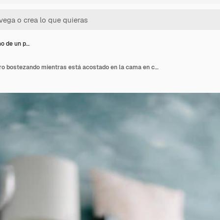
no de un p…
Primer plano de un perro bostezando mientras está acostado en la cama en casa