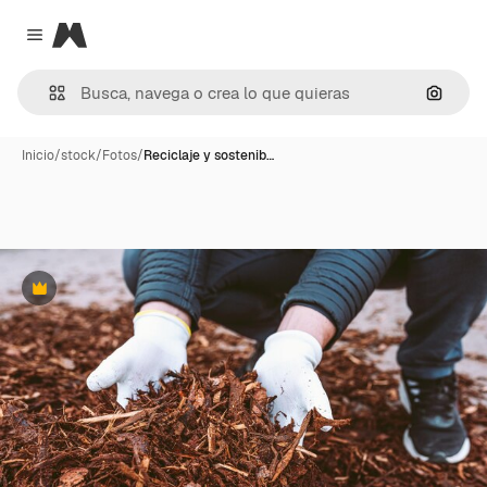
Magnific
Close menu
Buscar
Inicio
/
stock
/
Fotos
/
Reciclaje y sostenib…
Premium