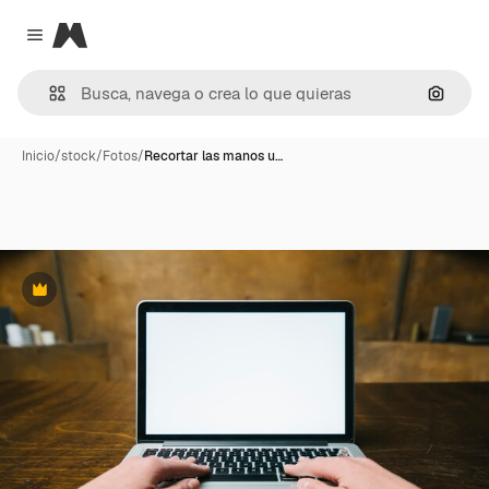
Magnific
Close menu
Buscar
Inicio
/
stock
/
Fotos
/
Recortar las manos u…
Premium