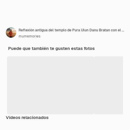
Reflexión antigua del templo de Pura Ulun Danu Bratan con el cielo colorido en la salida del sol
mumemories
Puede que también te gusten estas fotos
Vídeos relacionados
Premium
Premium