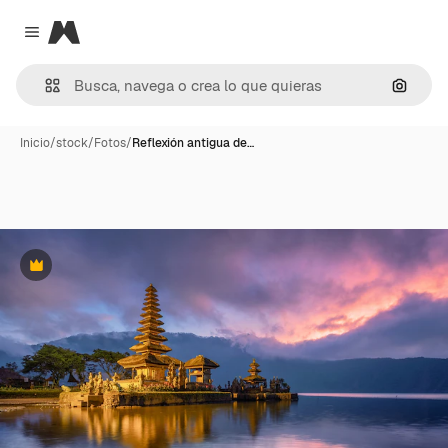
Magnific
Close menu
Buscar
Inicio
/
stock
/
Fotos
/
Reflexión antigua de…
Premium