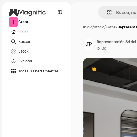
Crear
Inicio
/
stock
/
Fotos
/
Representa
Inicio
Buscar
Representación 3d del 
jp_3d
Stock
Explorar
Todas las herramientas
Premium