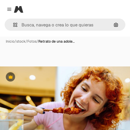
Magnific
Close menu
Buscar
Inicio
/
stock
/
Fotos
/
Retrato de una adole…
Premium