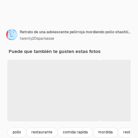
Retrato de una adolescente pelirroja mordiendo pollo shashlik con gusto
twenty20sparkasse
Puede que también te gusten estas fotos
pollo
restaurante
comida rapida
mordida
restaur