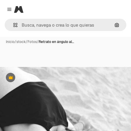
Magnific
Close menu
Buscar
Inicio
/
stock
/
Fotos
/
Retrato en ángulo al…
Premium