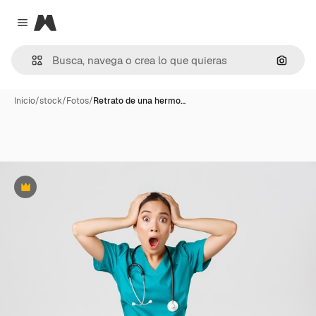
Magnific
Close menu
Buscar
Inicio
/
stock
/
Fotos
/
Retrato de una hermo…
Premium