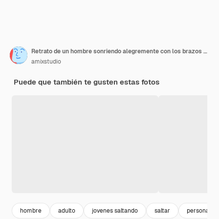
Retrato de un hombre sonriendo alegremente con los brazos cruzados en el pecho aislado en un estandarte publicitario de fondo blanco de estudio
amixstudio
Puede que también te gusten estas fotos
hombre
adulto
jovenes saltando
saltar
persona so