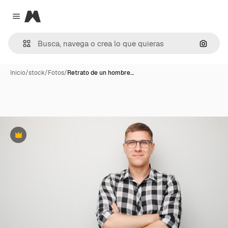
Magnific
Close menu
Buscar
Inicio
/
stock
/
Fotos
/
Retrato de un hombre…
Premium