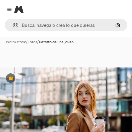
Magnific
Close menu
Buscar
Inicio
/
stock
/
Fotos
/
Retrato de una joven…
Premium