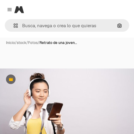
Magnific
Close menu
Buscar
Inicio
/
stock
/
Fotos
/
Retrato de una joven…
Premium