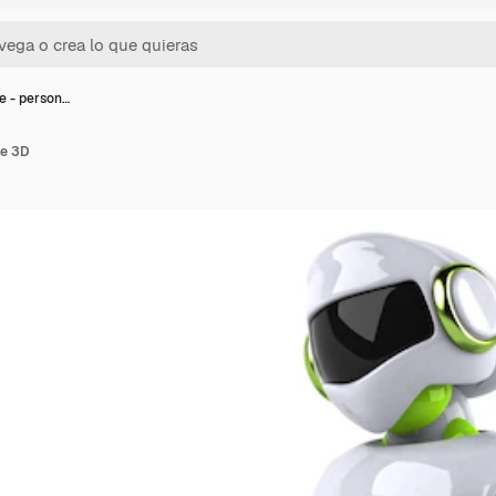
e - person…
je 3D