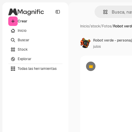
Crear
Inicio
/
stock
/
Fotos
/
Robot verd
Inicio
Buscar
Robot verde - persona
julos
Stock
Explorar
Todas las herramientas
Premium