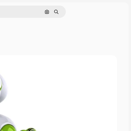
Buscar por imagen
Buscar