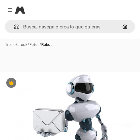
Magnific
Close menu
Buscar
Inicio
/
stock
/
Fotos
/
Robot
Premium