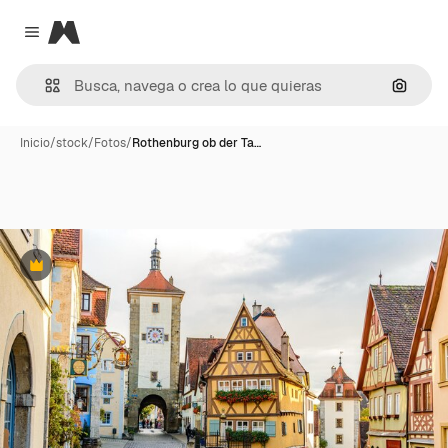
Magnific
Close menu
Buscar
Inicio
/
stock
/
Fotos
/
Rothenburg ob der Ta…
Premium