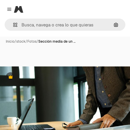
Magnific
Close menu
Buscar
Inicio
/
stock
/
Fotos
/
Sección media de un …
Premium