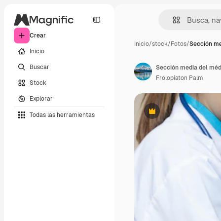
Crear
Inicio
/
stock
/
Fotos
/
Sección me
Inicio
Buscar
Sección media del mé
Frolopiaton Palm
Stock
Explorar
Todas las herramientas
Premium