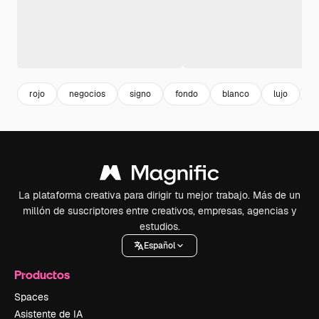
rojo
negocios
signo
fondo
blanco
lujo
m
La plataforma creativa para dirigir tu mejor trabajo. Más de un
millón de suscriptores entre creativos, empresas, agencias y
estudios.
Español
Productos
Spaces
Asistente de IA