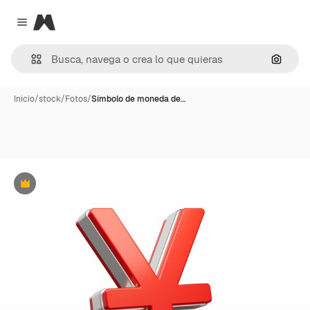
Magnific
Close menu
Buscar
Inicio
/
stock
/
Fotos
/
Símbolo de moneda de…
Premium