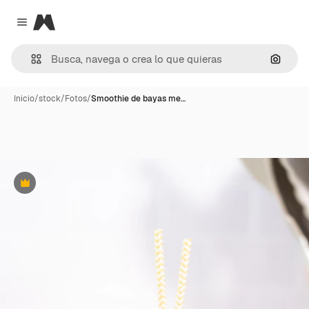
Magnific
Close menu
Buscar
Inicio
/
stock
/
Fotos
/
Smoothie de bayas me…
Premium