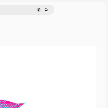
Buscar por imagen
Buscar