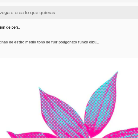
ión de peg…
Superposición de pegatinas de estilo medio tono de flor poligonato funky dibujada a mano con un borde blanco