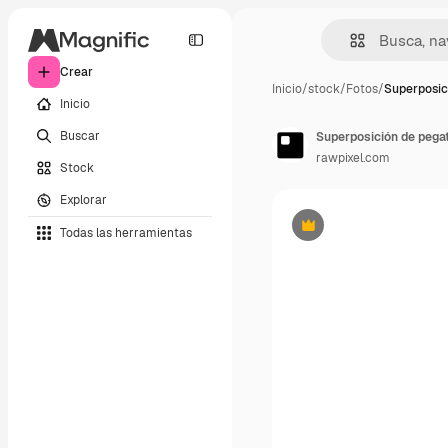
Crear
Inicio
/
stock
/
Fotos
/
Superposic
Inicio
Buscar
rawpixel.com
Stock
Explorar
Todas las herramientas
Premium