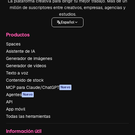
La plataforma creativa para dirigir tu mejor trabajo. Más de un
millón de suscriptores entre creativos, empresas, agencias y
estudios.
Español
Productos
Spaces
Asistente de IA
Generador de imágenes
Generador de vídeos
Texto a voz
Contenido de stock
MCP para Claude/ChatGPT
Nuevo
Agentes
Nuevo
API
App móvil
Todas las herramientas
Información útil