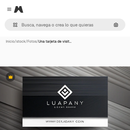
Magnific
Close menu
Buscar
Inicio
/
stock
/
Fotos
/
Una tarjeta de visit…
Premium