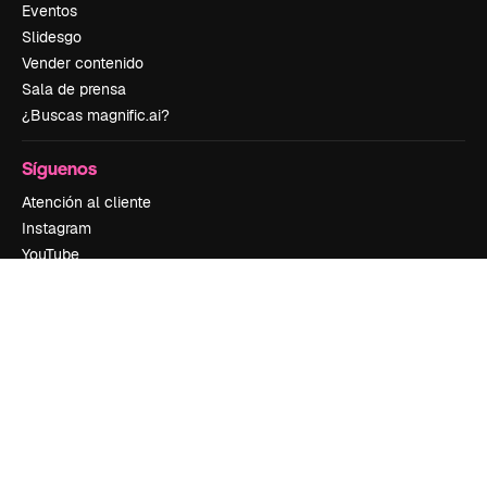
Eventos
Slidesgo
Vender contenido
Sala de prensa
¿Buscas magnific.ai?
Síguenos
Atención al cliente
Instagram
YouTube
LinkedIn
TikTok
Discord
X
Reddit
Copyright © 2010-
2026
Freepik Company S.L.U.
Todos los derechos
reservados
.