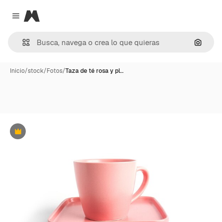
Magnific
Close menu
Buscar
Inicio
/
stock
/
Fotos
/
Taza de té rosa y pl…
Premium