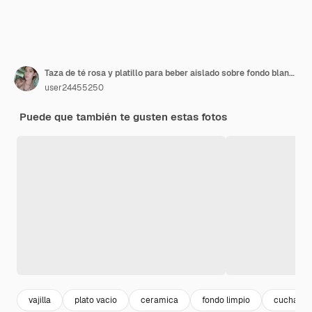
Taza de té rosa y platillo para beber aislado sobre fondo blanco. Taza de café de cerámica o taza de cerca. Foto de alta calidad
user24455250
Puede que también te gusten estas fotos
vajilla
plato vacio
ceramica
fondo limpio
cuchara