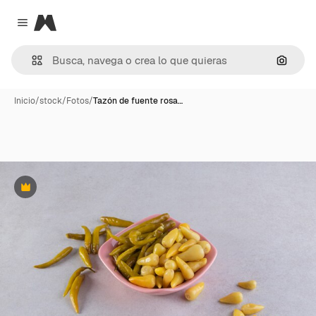
Magnific
Close menu
Buscar
Inicio
/
stock
/
Fotos
/
Tazón de fuente rosa…
Premium