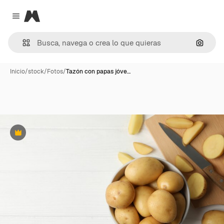
Magnific
Close menu
Buscar
Inicio
/
stock
/
Fotos
/
Tazón con papas jóve…
Premium