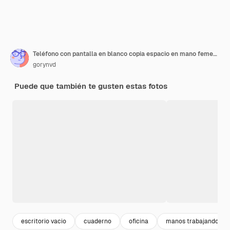
Teléfono con pantalla en blanco copia espacio en mano femenina. Escritorio de oficina blanco plano con suministros, vista superior fondo del espacio de trabajo.
gorynvd
Puede que también te gusten estas fotos
escritorio vacio
cuaderno
oficina
manos trabajando