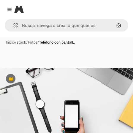
Magnific
Close menu
Buscar
Inicio
/
stock
/
Fotos
/
Teléfono con pantall…
Premium