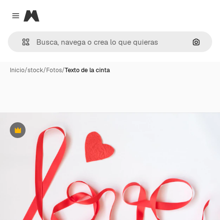
Magnific
Close menu
Buscar
Inicio
/
stock
/
Fotos
/
Texto de la cinta
Premium