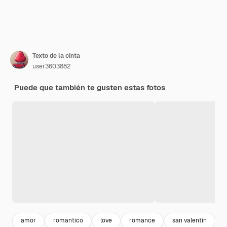
Texto de la cinta
user3603882
Puede que también te gusten estas fotos
amor
romantico
love
romance
san valentin
l