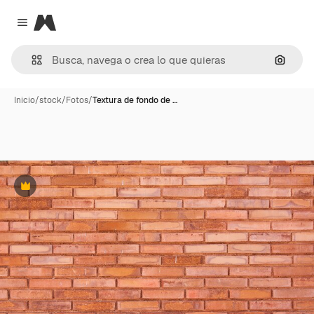
Magnific
Close menu
Buscar
Inicio
/
stock
/
Fotos
/
Textura de fondo de …
Premium