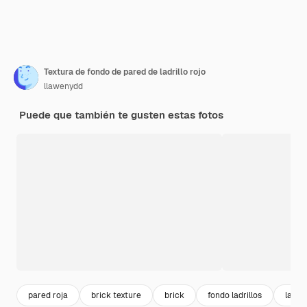
Textura de fondo de pared de ladrillo rojo
llawenydd
Puede que también te gusten estas fotos
pared roja
brick texture
brick
fondo ladrillos
ladril