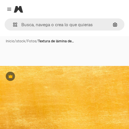
Magnific
Close menu
Buscar
Inicio
/
stock
/
Fotos
/
Textura de lámina de…
Premium