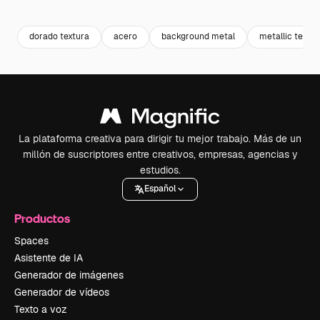
Premium
Premium
Premium
Premium
dorado textura
acero
background metal
metallic textur
La plataforma creativa para dirigir tu mejor trabajo. Más de un
millón de suscriptores entre creativos, empresas, agencias y
estudios.
Español
Productos
Spaces
Asistente de IA
Generador de imágenes
Generador de vídeos
Texto a voz