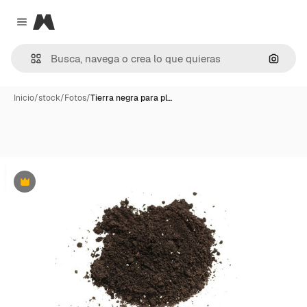
Magnific
Close menu
Buscar
Inicio
/
stock
/
Fotos
/
Tierra negra para pl…
Premium