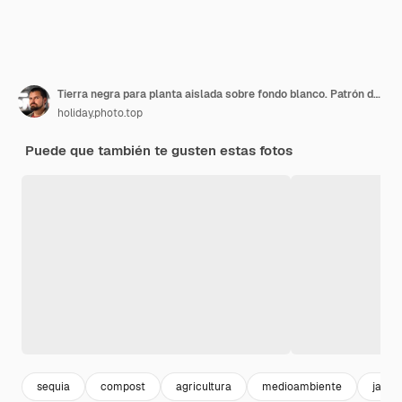
Tierra negra para planta aislada sobre fondo blanco. Patrón de tierra.
holiday.photo.top
Puede que también te gusten estas fotos
sequia
compost
agricultura
medioambiente
jardi