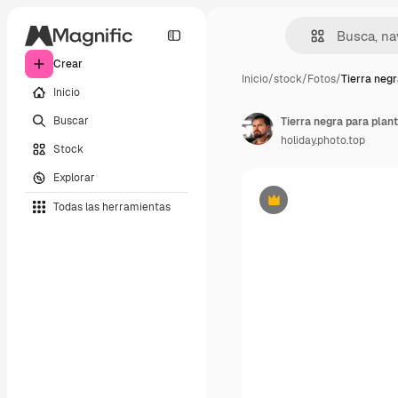
Crear
Inicio
/
stock
/
Fotos
/
Tierra negr
Inicio
Buscar
Tierra negra para plant
holiday.photo.top
Stock
Explorar
Todas las herramientas
Premium