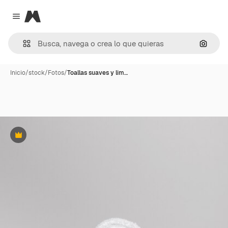
Magnific
Close menu
Buscar
Inicio
/
stock
/
Fotos
/
Toallas suaves y lim…
Premium