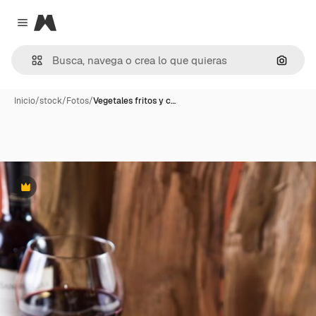
Magnific
Close menu
Buscar
Inicio
/
stock
/
Fotos
/
Vegetales fritos y c…
Premium