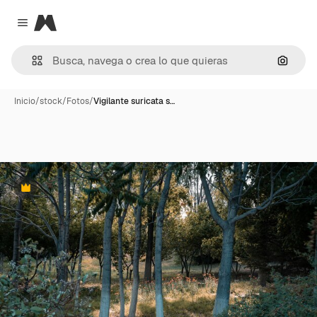
Magnific
Close menu
Buscar
Inicio
/
stock
/
Fotos
/
Vigilante suricata s…
Premium