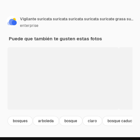
Vigilante suricata suricata suricata suricata suricate grasa suricate curioso suricata suricates primer plano
enterprise
Puede que también te gusten estas fotos
bosques
arboleda
bosque
claro
bosque caducifoli