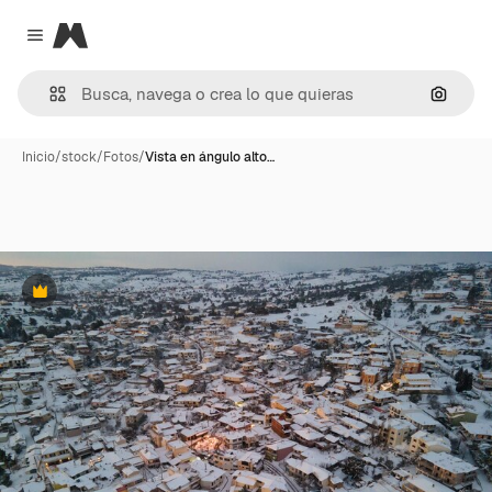
Magnific
Close menu
Buscar
Inicio
/
stock
/
Fotos
/
Vista en ángulo alto…
Premium